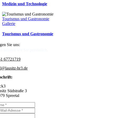
Medizin und Technologie
Tourismus und Gastronomie
Gallerie
Tourismus und Gastronomie
gen Sie uns:
n beraten wir Sie persönlich.
51 67721719
l@lausitz-hr3.de
chrift:
ck3
sitz Südstraße 3
79 Spreetal