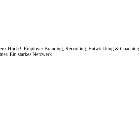
nz Hoch3: Employer Branding, Recruiting, Entwicklung & Coaching
tner:
Ein starkes Netzwerk